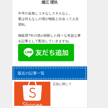
堀江 理玖
中卒の金無しコネなしスキルなし。
要は何もなしの僕が物販と出会って人生
逆転。
物販歴7年の僕が経験した様々な有益な事
を記事として配信していきますね。
最近の記事一覧
広告に関して