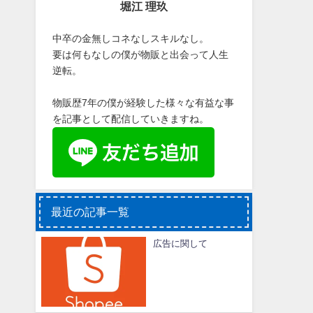
堀江 理玖
中卒の金無しコネなしスキルなし。
要は何もなしの僕が物販と出会って人生
逆転。
物販歴7年の僕が経験した様々な有益な事
を記事として配信していきますね。
最近の記事一覧
広告に関して